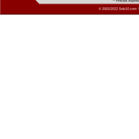
** Precios expre
© 2002/2022 Solo10.com