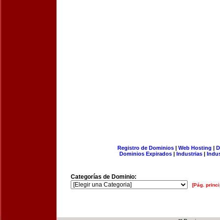
Registro de Dominios
|
Web Hosting
|
D
Dominios Expirados
|
Industrias
|
Indu
Categorías de Dominio:
[Pág. princi