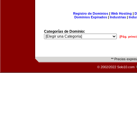
Registro de Dominios
|
Web Hosting
|
D
Dominios Expirados
|
Industrias
|
Indu
Categorías de Dominio:
[Pág. princi
** Precios expre
© 2002/2022 Solo10.com