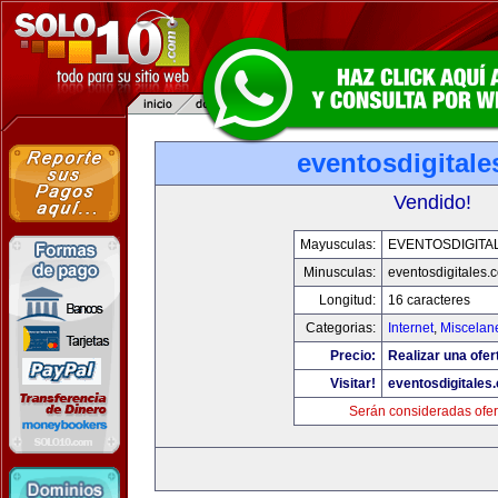
eventosdigital
Vendido!
Mayusculas:
EVENTOSDIGITA
Minusculas:
eventosdigitales.
Longitud:
16 caracteres
Categorias:
Internet
,
Miscelane
Precio:
Realizar una ofer
Visitar!
eventosdigitales
Serán consideradas ofer