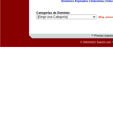
Dominios Expirados
|
Industrias
|
Indu
Categorías de Dominio:
[Pág. princi
** Precios expre
© 2002/2022 Solo10.com