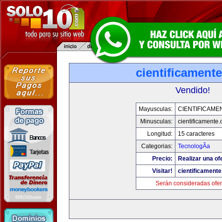
cientificament
Vendido!
Mayusculas:
CIENTIFICAME
Minusculas:
cientificamente
Longitud:
15 caracteres
Categorias:
TecnologÃ­a
Precio:
Realizar una of
Visitar!
cientificament
Serán consideradas ofer