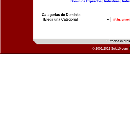
Dominios Expirados
|
Industrias
|
Indu
Categorías de Dominio:
[Pág. princi
** Precios expre
© 2002/2022 Solo10.com