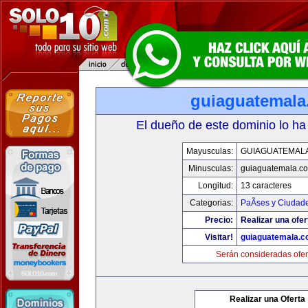
guiaguatemal
El dueño de este dominio lo ha
Mayusculas:
GUIAGUATEMAL
Minusculas:
guiaguatemala.c
Longitud:
13 caracteres
Categorias:
PaÃ­ses y Ciudad
Precio:
Realizar una ofer
Visitar!
guiaguatemala.
Serán consideradas ofer
Realizar una Oferta