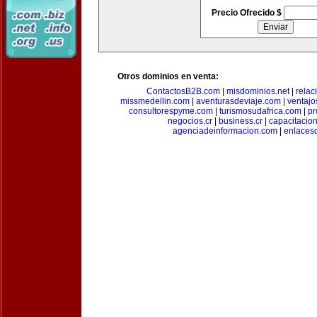
Precio Ofrecido $
Otros dominios en venta:
ContactosB2B.com
|
misdominios.net
|
rela
missmedellin.com
|
aventurasdeviaje.com
|
ventaj
consultorespyme.com
|
turismosudafrica.com
|
pr
negocios.cr
|
business.cr
|
capacitaci
agenciadeinformacion.com
|
enlaces