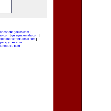
cionesdenegocios.com
|
oso.com
|
guiaguatemala.com
|
opiedadesfrentealmar.com
|
onparapymes.com
|
denegocio.com
|