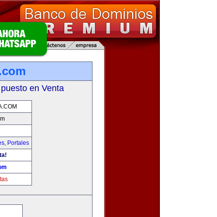
a.com
 puesto en Venta
A.COM
om
es
,
Portales
ta!
com
tas