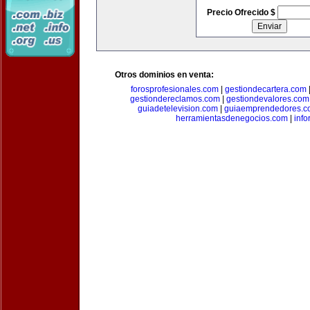
Precio Ofrecido $
Otros dominios en venta:
forosprofesionales.com
|
gestiondecartera.com
gestiondereclamos.com
|
gestiondevalores.com
guiadetelevision.com
|
guiaemprendedores.c
herramientasdenegocios.com
|
info