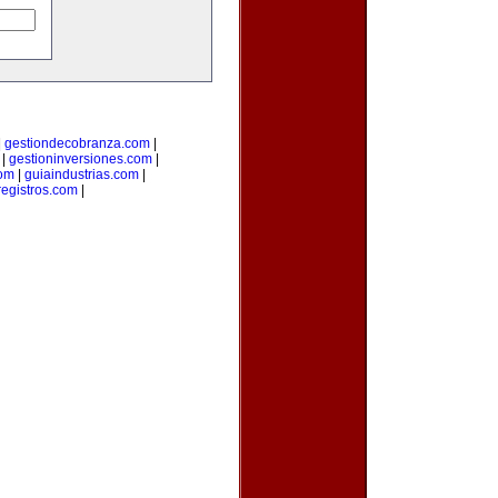
|
gestiondecobranza.com
|
|
gestioninversiones.com
|
om
|
guiaindustrias.com
|
registros.com
|