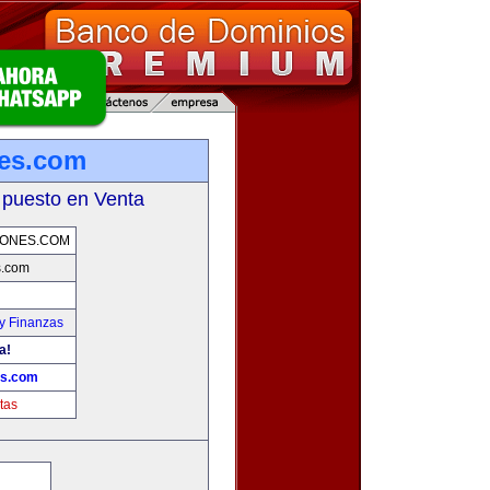
nes.com
 puesto en Venta
IONES.COM
s.com
y Finanzas
a!
es.com
tas